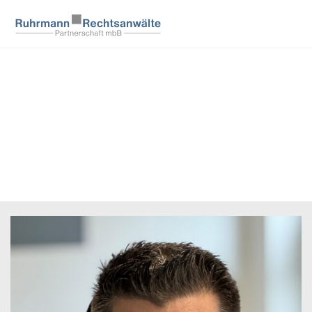
8 Anwälte
1 Tätigkeitsschwerpunkt
Telekommunikation/IT |
Vernetzungsprojekte und
Breitbandausbau